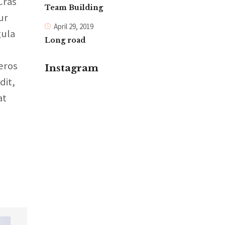
Cras
Team Building
ur
April 29, 2019
gula
Long road
eros
Instagram
dit,
at