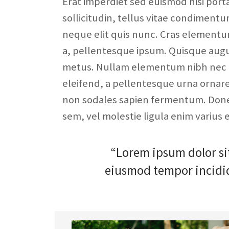
Erat imperdiet sed euismod nisi porta
sollicitudin, tellus vitae condimentu
neque elit quis nunc. Cras elementum 
a, pellentesque ipsum. Quisque augu
metus. Nullam elementum nibh nec pe
eleifend, a pellentesque urna ornare. 
non sodales sapien fermentum. Donec u
sem, vel molestie ligula enim varius es
“Lorem ipsum dolor sit
eiusmod tempor incidid