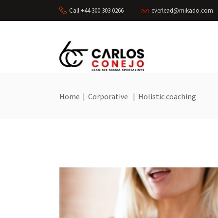
Call +44 300 303 0266
everlead@mikado.com
Home
|
Corporative
|
Holistic coaching