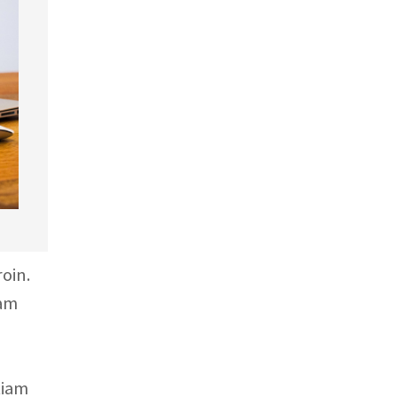
roin.
uam
tiam