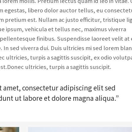
 lorem mollis. Pretium lectus quam id leo in vitae. 
m egestas, libero dolor auctor tellus, eu consectet
pretium est. Nullam ac justo efficitur, tristique li
e ipsum, vehicula et tellus nec, maximus viverra
llentesque finibus. Suspendisse laoreet velit at 
In sed viverra dui. Duis ultricies mi sed lorem blan
ltricies, turpis a sagittis suscipit, ex odio volutp
t.Donec ultricies, turpis a sagittis suscipit.
 amet, consectetur adipiscing elit sed
unt ut labore et dolore magna aliqua.”